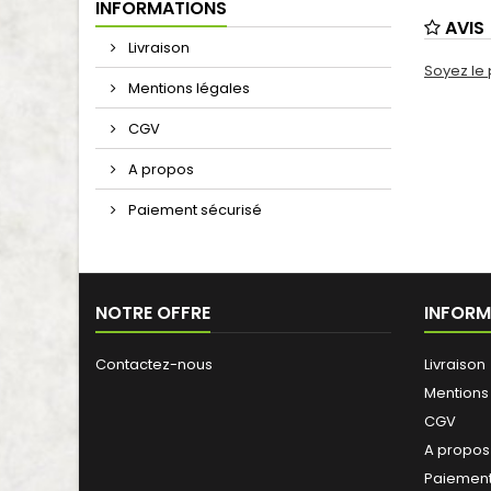
INFORMATIONS
AVIS
Livraison
Soyez le 
Mentions légales
CGV
A propos
Paiement sécurisé
NOTRE OFFRE
INFORM
Contactez-nous
Livraison
Mentions
CGV
A propos
Paiement