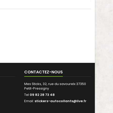
CONTACTEZ-NOUS
Mes Sticks, 32, rue du savourelx 37350
Petit-Pressigny
Tel
09 82 28 73 48
Email:
stickers-autocollants@live.fr