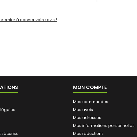
premier à donner votre avis !
ATIONS
MON COMPTE
Mes commandes
 légales
Mes avois
Mes adresses
Mes informations personnelles
 sécurisé
Mes réductions