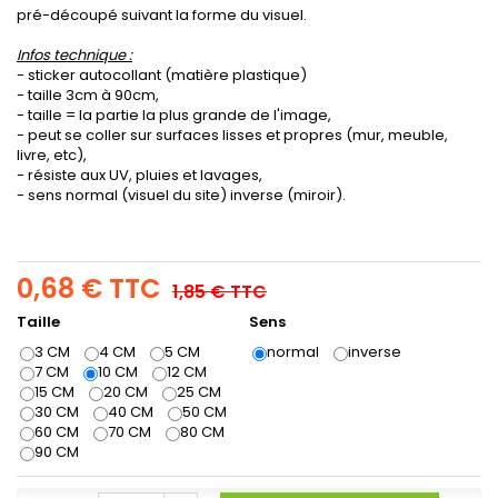
pré-découpé suivant la forme du visuel.
Infos technique :
- sticker autocollant (matière plastique)
- taille 3cm à 90cm,
- taille = la partie la plus grande de l'image,
- peut se coller sur surfaces lisses et propres (mur, meuble,
livre, etc),
- résiste aux UV, pluies et lavages,
- sens normal (visuel du site) inverse (miroir).
0,68 €
TTC
1,85 €
TTC
Taille
Sens
3 CM
4 CM
5 CM
normal
inverse
7 CM
10 CM
12 CM
15 CM
20 CM
25 CM
30 CM
40 CM
50 CM
60 CM
70 CM
80 CM
90 CM