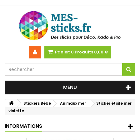
Panier:
0
Produits
0,00 €
MENU
Stickers Bébé
Animaux mer
Sticker étoile mer
violette
INFORMATIONS