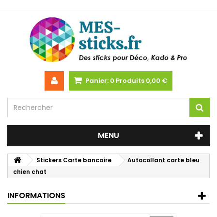
Panier:
0
Produits
0,00 €
MENU
Stickers Carte bancaire
Autocollant carte bleu
chien chat
INFORMATIONS