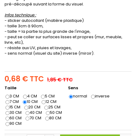
pré-découpé suivant la forme du visuel.
Infos technique :
- sticker autocollant (matière plastique)
- taille 3cm à 90cm,
- taille = la partie la plus grande de l'image,
- peut se coller sur surfaces lisses et propres (mur, meuble,
livre, etc),
- résiste aux UV, pluies et lavages,
- sens normal (visuel du site) inverse (miroir).
0,68 €
TTC
1,85 €
TTC
Taille
Sens
3 CM
4 CM
5 CM
normal
inverse
7 CM
10 CM
12 CM
15 CM
20 CM
25 CM
30 CM
40 CM
50 CM
60 CM
70 CM
80 CM
90 CM