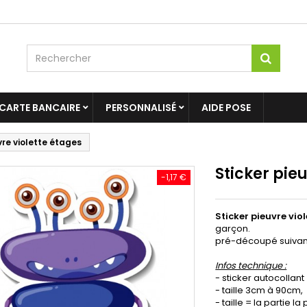
 CARTE BANCAIRE
PERSONNALISÉ
AIDE POSE
vre violette étages
Sticker pie
-1,17 €
Sticker pieuvre vio
garçon.
pré-découpé suivant
Infos technique :
- sticker autocollant
- taille 3cm à 90cm,
- taille = la partie l