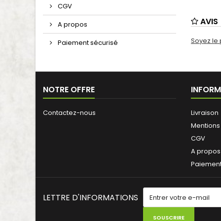
CGV
AVIS
A propos
Soyez le 
Paiement sécurisé
NOTRE OFFRE
INFORM
Contactez-nous
Livraison
Mentions
CGV
A propos
Paiement
LETTRE D'INFORMATIONS
SOUSCRIRE