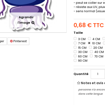
- peut se coller sur 
- résiste aux UV, plu
- sens normal (visuel
Agrandir
l'image
0,68 €
TTC
Taille
3 CM
4 CM
ger
Pinterest
7 CM
10 CM
15 CM
20 CM
30 CM
40 CM
60 CM
70 CM
90 CM
Quantité
Notes et avis 
personne n'a encore
dans cette langue