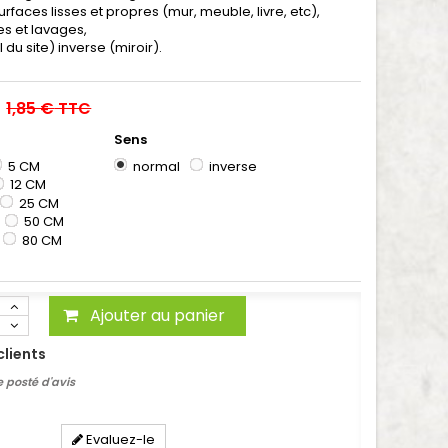
surfaces lisses et propres (mur, meuble, livre, etc),
ies et lavages,
 du site) inverse (miroir).
1,85 €
TTC
Sens
5 CM
normal
inverse
12 CM
25 CM
50 CM
80 CM
Ajouter au panier
clients
 posté d'avis
Evaluez-le