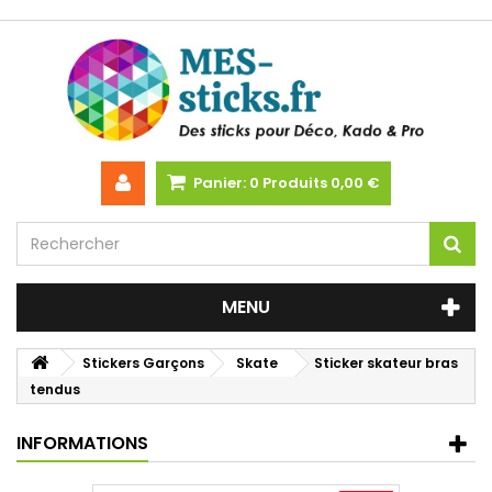
Panier:
0
Produits
0,00 €
MENU
Stickers Garçons
Skate
Sticker skateur bras
tendus
INFORMATIONS