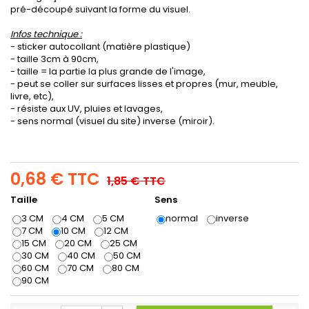
pré-découpé suivant la forme du visuel.
Infos technique :
- sticker autocollant (matière plastique)
- taille 3cm à 90cm,
- taille = la partie la plus grande de l'image,
- peut se coller sur surfaces lisses et propres (mur, meuble,
livre, etc),
- résiste aux UV, pluies et lavages,
- sens normal (visuel du site) inverse (miroir).
0,68 €
TTC
1,85 €
TTC
Taille
Sens
3 CM
4 CM
5 CM
normal
inverse
7 CM
10 CM
12 CM
15 CM
20 CM
25 CM
30 CM
40 CM
50 CM
60 CM
70 CM
80 CM
90 CM