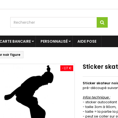
 CARTE BANCAIRE
PERSONNALISÉ
AIDE POSE
r noir figure
Sticker skat
-1,17 €
Sticker skateur noi
pré-découpé suivant
Infos technique :
- sticker autocollant
- taille 3cm à 90cm,
- taille = la partie l
- peut se coller sur 