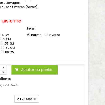
ies et lavages,
 du site) inverse (miroir).
1,85 €
TTC
Sens
5 CM
normal
inverse
12 CM
25 CM
50 CM
80 CM
Ajouter au panier
clients
 posté d'avis
Evaluez-le