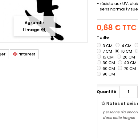
- résiste aux UV, plu
- sens normal (visuel
Agrandir
0,68 €
TTC
l'image
Taille
3 CM
4 CM
7 CM
10 CM
ger
Pinterest
15 CM
20 CM
30 CM
40 CM
60 CM
70 CM
90 CM
Quantité
Notes et avis 
personne n'a encore
dans cette langue