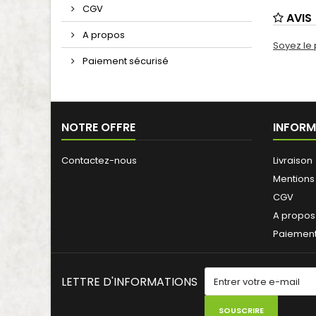
CGV
AVIS
A propos
Soyez le 
Paiement sécurisé
NOTRE OFFRE
INFORM
Contactez-nous
Livraison
Mentions
CGV
A propos
Paiement
LETTRE D'INFORMATIONS
SOUSCRIRE