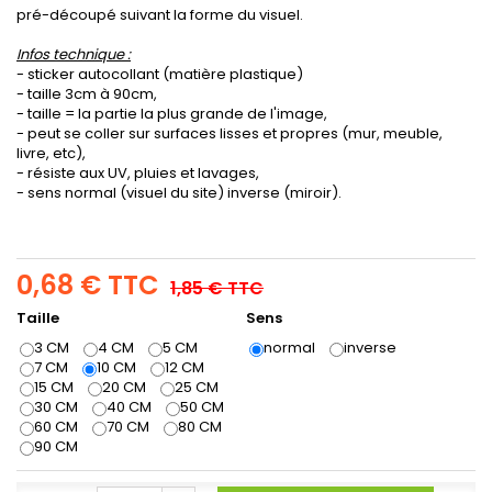
pré-découpé suivant la forme du visuel.
Infos technique :
- sticker autocollant (matière plastique)
- taille 3cm à 90cm,
- taille = la partie la plus grande de l'image,
- peut se coller sur surfaces lisses et propres (mur, meuble,
livre, etc),
- résiste aux UV, pluies et lavages,
- sens normal (visuel du site) inverse (miroir).
0,68 €
TTC
1,85 €
TTC
Taille
Sens
3 CM
4 CM
5 CM
normal
inverse
7 CM
10 CM
12 CM
15 CM
20 CM
25 CM
30 CM
40 CM
50 CM
60 CM
70 CM
80 CM
90 CM