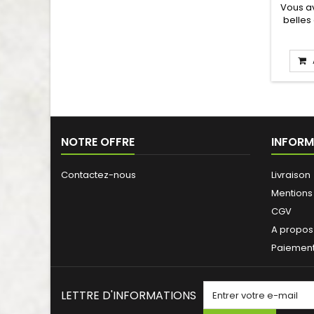
Vous av
belles
class
NOTRE OFFRE
INFORM
Contactez-nous
Livraison
Mentions
CGV
A propos
Paiement
LETTRE D'INFORMATIONS