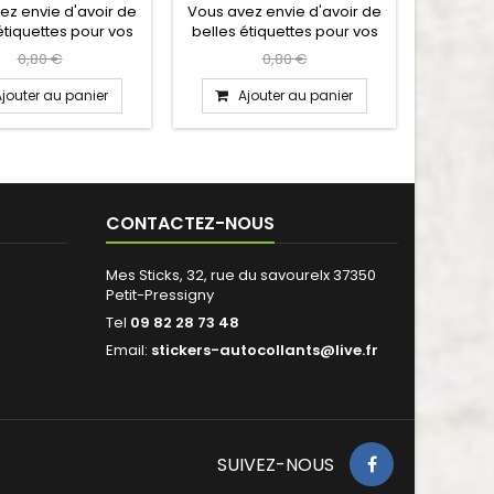
ez envie d'avoir de
Vous avez envie d'avoir de
Vous ave
étiquettes pour vos
belles étiquettes pour vos
belles é
its d'hygiène ?...
produits d'entretien?...
pot de 
0,80 €
0,80 €
Ajouter au panier
Ajouter au panier
A
CONTACTEZ-NOUS
Mes Sticks, 32, rue du savourelx 37350
Petit-Pressigny
Tel
09 82 28 73 48
Email:
stickers-autocollants@live.fr
SUIVEZ-NOUS