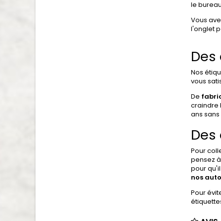
le bureau,
Vous avez
l'onglet 
Des 
Nos étiqu
vous sati
De
fabri
craindre 
ans sans 
Des 
Pour coll
pensez à 
pour qu'
nos auto
Pour évit
étiquette