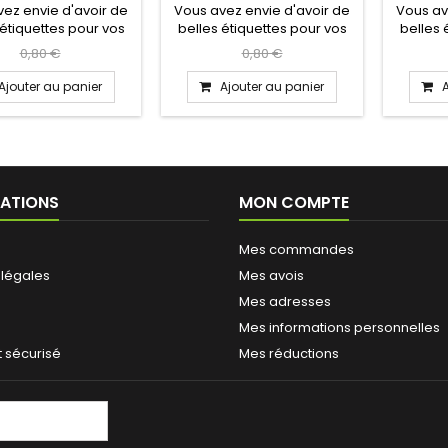
ez envie d'avoir de
Vous avez envie d'avoir de
Vous av
 étiquettes pour vos
belles étiquettes pour vos
belles 
eurs? Vous êtes...
conserves? Vous êtes...
produ
0,80 €
0,80 €
Ajouter au panier
Ajouter au panier
ATIONS
MON COMPTE
Mes commandes
 légales
Mes avois
Mes adresses
Mes informations personnelles
 sécurisé
Mes réductions