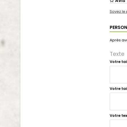
AVIS
Soyez le 
PERSON
Après avo
Texte
Votre tai
Votre ta
Votre te