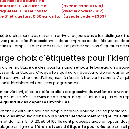
étiquettes : 0.80 euros ttc
étiquettes : 0.70 euros ttc (avec le code MES01)
étiquettes : 0.60 euros ttc (avec le code MES02)
de 51 étiquettes : 0.50 euros ttc (avec le code MES03)
édez plusieurs clés et vous n'arrivez toujours pas à les distinguer f
r vos porte-clés. Professionnels dans l'impression des étiquettes depu
dans le temps. Grâce à Mes Sticks, ne perdez vos vos étiquettes de cl
arge choix d'étiquettes pour l'iden
a une multitude de clés pour la maison et pour le bureau, on a souv
ressemblent toutes. Chaque fois qu'il sera nécessaire de verrouiller ou
ra essayer chacune d'elles jusqu'à réussir à trouver la bonne. Ce q
 considérablement dans vos programmes.
inconvénient, c'est la détérioration progressive du système de verrou
pez de clé, c'est le cylindre de la serrure qui s'abîme. À plusieurs re
 Ce qui induit des dépenses imprévues.
ent, il existe une solution simple et facile pour pallier ce problème. 
rte-clés
et pouvoir ainsi vous y retrouver facilement lorsque vous att
 lot de 1, 2, 3, 5, 10, 20, 50 et 100. Ils sont proposés avec en option 
alogue en ligne,
différents types d'étiquette pour clés
, que ce soit