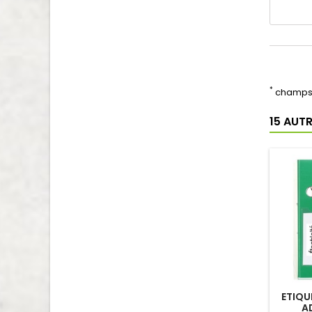
*
champs 
15 AUT
ETIQU
A