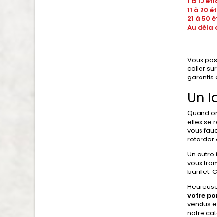
1 à 10 
11 à 20 
21 à 50 
Au déla 
Vous poss
coller su
garantis 
Un l
Quand on 
elles se 
vous faud
retarder
Un autre 
vous trom
barillet.
Heureusem
votre po
vendus en
notre cat