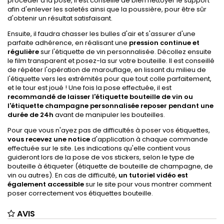
procéder à la pose, il est conseillé de bien nettoyer le support
afin d'enlever les saletés ainsi que la poussière, pour être sûr
d'obtenir un résultat satisfaisant.
Ensuite, il faudra chasser les bulles d'air et s'assurer d'une
parfaite adhérence, en réalisant une
pression continue et
régulière
sur l'étiquette de vin personnalisée. Décollez ensuite
le film transparent et posez-la sur votre bouteille. Il est conseillé
de répéter l'opération de marouflage, en lissant du milieu de
l'étiquette vers les extrémités pour que tout colle parfaitement,
et le tour est joué ! Une fois la pose effectuée, il est
recommandé de laisser
l'étiquette bouteille de vin ou
l'étiquette champagne personnalisée
reposer pendant une
durée de 24h
avant de manipuler les bouteilles.
Pour que vous n'ayez pas de difficultés à poser vos étiquettes,
vous recevez une notice
d'application à chaque commande
effectuée sur le site. Les indications qu'elle contient vous
guideront lors de la pose de vos stickers, selon le type de
bouteille à étiqueter (étiquette de bouteille de champagne, de
vin ou autres). En cas de difficulté,
un tutoriel vidéo est
également accessible
sur le site pour vous montrer comment
poser correctement vos étiquettes bouteille.
AVIS